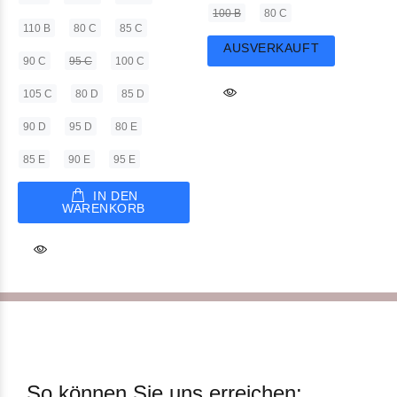
100 B
80 C
110 B
80 C
85 C
AUSVERKAUFT
90 C
95 C
100 C
105 C
80 D
85 D
90 D
95 D
80 E
85 E
90 E
95 E
IN DEN
WARENKORB
So können Sie uns erreichen: