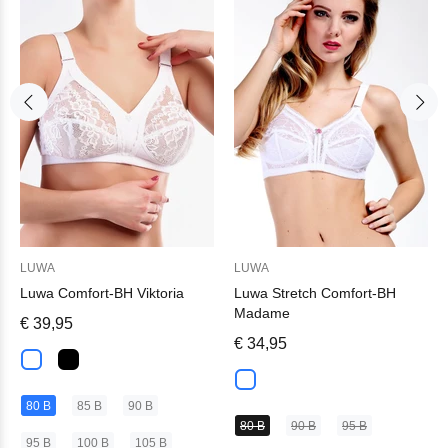
LUWA
LUWA
Luwa Comfort-BH Viktoria
Luwa Stretch Comfort-BH
Madame
€ 39,95
€ 34,95
80 B
85 B
90 B
80 B
90 B
95 B
95 B
100 B
105 B